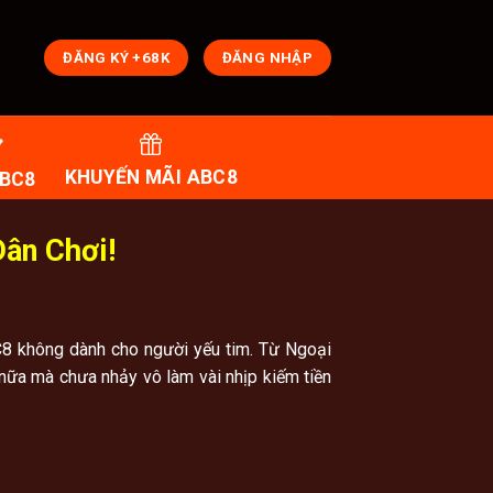
ĐĂNG KÝ +68K
ĐĂNG NHẬP
KHUYẾN MÃI ABC8
BC8
ân Chơi!
C8 không dành cho người yếu tim. Từ Ngoại
nữa mà chưa nhảy vô làm vài nhịp kiếm tiền