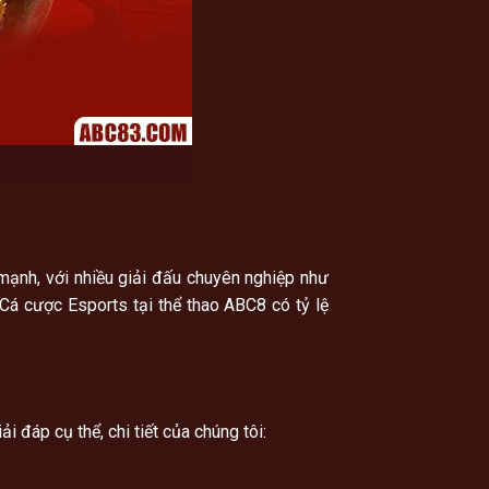
 mạnh, với nhiều giải đấu chuyên nghiệp như
á cược Esports tại thể thao ABC8 có tỷ lệ
 đáp cụ thể, chi tiết của chúng tôi: