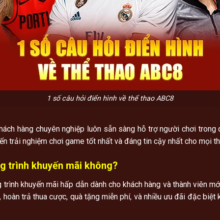
1 số câu hỏi điển hình về thể thao ABC8
khách hàng chuyên nghiệp luôn sẵn sàng hỗ trợ người chơi trong q
n trải nghiệm chơi game tốt nhất và đáng tin cậy nhất cho mọi th
g trình khuyến mãi không?
 trình khuyến mãi hấp dẫn dành cho khách hàng và thành viên m
 hoàn trả thua cược, quà tặng miễn phí, và nhiều ưu đãi đặc biệt