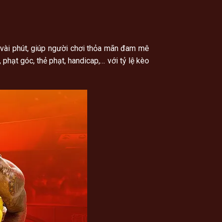
g vài phút, giúp người chơi thỏa mãn đam mê
hạt góc, thẻ phạt, handicap,… với tỷ lệ kèo