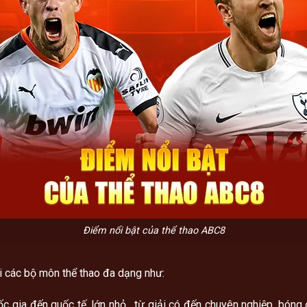
Điểm nổi bật của thể thao ABC8
ới các bộ môn thể thao đa dạng như:
c gia đến quốc tế, lớn nhỏ , từ giải có đến chuyên nghiệp, bóng