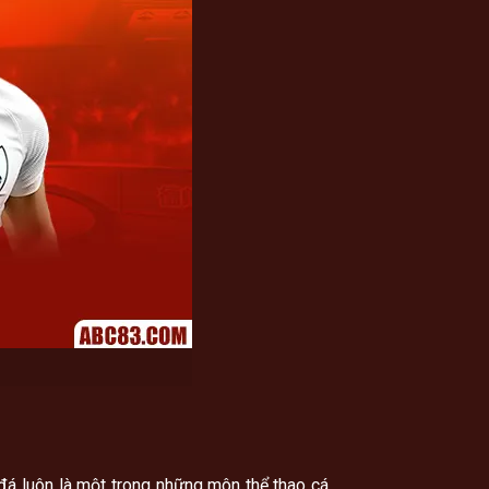
 đá luôn là một trong những môn thể thao cá