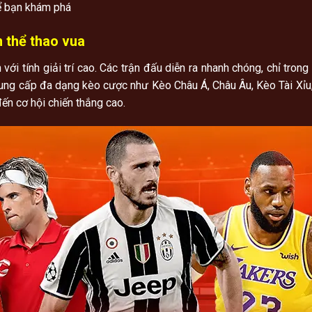
ể bạn khám phá
 thể thao vua
ới tính giải trí cao. Các trận đấu diễn ra nhanh chóng, chỉ tron
ng cấp đa dạng kèo cược như Kèo Châu Á, Châu Âu, Kèo Tài Xỉu, p
ến cơ hội chiến thắng cao.