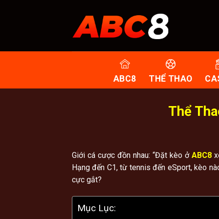
Chuyển
đến
nội
dung
ABC8
THỂ THAO
CA
Thể Tha
Giới cá cược đồn nhau: “Đặt kèo ở
ABC8
xo
Hạng đến C1, từ tennis đến eSport, kèo nà
cực gắt?
Mục Lục: