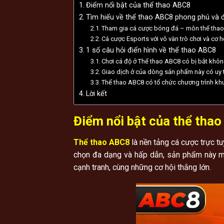
Điểm nổi bật của thể thao ABC8
Tìm hiểu về thể thao ABC8 phong phú và 
Tham gia cá cược bóng đá – môn thể thao
Cá cược Esports với vô vàn trò chơi và cơ h
1 số câu hỏi điển hình về thể thao ABC8
Chơi cá độ ở Thể thao ABC8 có bị bắt khô
Giao dịch ở của dòng sản phẩm này có uy
Thể thao ABC8 có tổ chức chương trình k
Lời kết
Điểm nổi bật của thể tha
Thể thao ABC8
là nền tảng cá cược trực tu
chọn đa dạng và hấp dẫn, sản phẩm này ma
cạnh tranh, cùng những cơ hội thắng lớn.