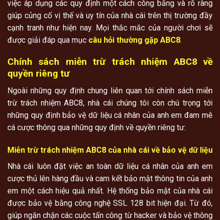
việc áp dụng các quy định một cách công bằng và rõ ràng
giúp củng cố vị thế và uy tín của nhà cái trên thị trường đầy
cạnh tranh như hiện nay. Mọi thắc mắc của người chơi sẽ
được giải đáp qua mục
câu hỏi thường gặp ABC8
.
Chính sách miễn trừ trách nhiệm ABC8 về
quyền riêng tư
Ngoài những quy định chung liên quan tới chính sách miễn
trừ trách nhiệm ABC8, nhà cái chúng tôi còn chú trọng tới
những quy định bảo vệ dữ liệu cá nhân của anh em đam mê
cá cược thông qua những quy định về quyền riêng tư:
Miễn trừ trách nhiệm ABC8 của nhà cái về bảo vệ dữ liệu
Nhà cái luôn đặt việc an toàn dữ liệu cá nhân của anh em
cược thủ lên hàng đầu và cam kết bảo mật thông tin của anh
em một cách hiệu quả nhất. Hệ thống bảo mật của nhà cái
được bảo vệ bằng công nghệ SSL 128 bit hiện đại. Từ đó,
giúp ngăn chặn các cuộc tấn công từ hacker và bảo vệ thông