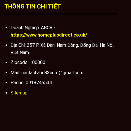
THÔNG TIN CHI TIẾT
Doanh Nghiệp: ABC8 -
https://www.homeplusdirect.co.uk/
Địa Chỉ:
257 P. Xã Đàn, Nam Đồng, Đống Đa, Hà Nội,
Việt Nam
Zipcode:
100000
Mail:
contact.abc83com@gmail.com
Phone: 0918746534
Sitemap