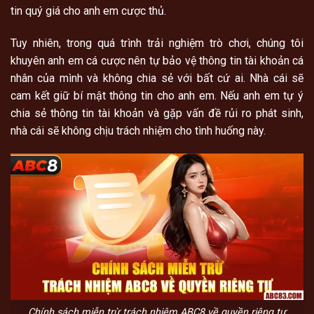
tin quý giá cho anh em cược thủ.
Tuy nhiên, trong quá trình trải nghiệm trò chơi, chúng tôi
khuyên anh em cá cược nên tự bảo vệ thông tin tài khoản cá
nhân của mình và không chia sẻ với bất cứ ai. Nhà cái sẽ
cam kết giữ bí mật thông tin cho anh em. Nếu anh em tự ý
chia sẻ thông tin tài khoản và gặp vấn đề rủi ro phát sinh,
nhà cái sẽ không chịu trách nhiệm cho tình huống này.
Chính sách miễn trừ trách nhiệm ABC8 về quyền riêng tư