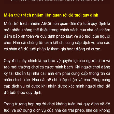
Miễn trừ trách nhiệm liên quan tới độ tuổi quy định
Miễn trừ trách nhiệm ABC8 liên quan đến độ tuổi quy định là
một phần không thể thiếu trong chính sách của nhà cái nhằm
đảm bảo an toàn và quy định pháp luật về độ tuổi của người
chơi. Nhà cái chúng tôi cam kết chỉ cung cấp dịch vụ cho các
cá nhân đã đủ tuổi pháp lý tham gia hoạt động cá cược.
Quy định này chính là sự bảo vệ quyền lợi cho người chơi và
tạo môi trường chơi cá cược minh bạch. Khi người chơi đăng
ký tài khoản tại nhà cái, anh em phải cung cấp thông tin cá
nhân chính xác. Nhà cái sẽ chỉ chấp nhận và chủ động cung
cấp dịch vụ cá cược khi nhận được xác minh người chơi đã
đủ tuổi theo quy định.
Trong trường hợp người chơi không tuân thủ quy định về độ
tuổi và sử dụng dịch vụ của nhà cái trái phép, nhà cái không