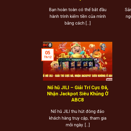
Bạn hoàn toàn có thể bắt đầu
Sản
hành trình kiếm tiền của mình
ng
bằng cách [...]
05
Th12
Nổ hũ JILI – Giải Trí Cực Đã,
Nhận Jackpot Siêu Khủng Ở
ABC8
Nổ hũ JILI thu hút đông đảo
khách hàng truy cập, tham gia
mỗi ngày. [...]