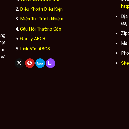
htt
Điều Khoản Điều Kiện
Địa 
Miễn Trừ Trách Nhiệm
Đa,
Câu Hỏi Thường Gặp
Zip
àng
Đại Lý ABC8
một
Mai
Link Vào ABC8
ẳng
Pho
 và
Sit