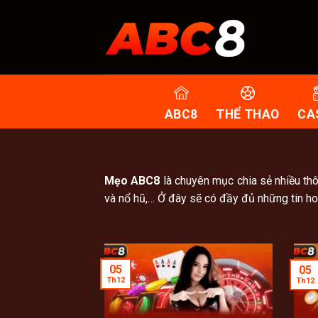
Chuyển
đến
nội
dung
ABC8
THỂ THAO
CA
Mẹo ABC8
là chuyên mục chia sẻ nhiều thôn
và nổ hũ,… Ở đây sẽ có đầy đủ những tin h
05
05
Th12
Th12