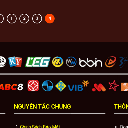
1
2
3
4
NGUYÊN TẮC CHUNG
THÔN
Chính Sách Bảo Mật
Doa