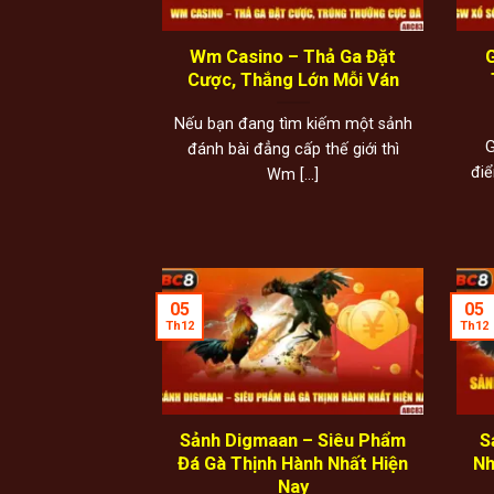
Wm Casino – Thả Ga Đặt
Cược, Thắng Lớn Mỗi Ván
Nếu bạn đang tìm kiếm một sảnh
G
đánh bài đẳng cấp thế giới thì
đi
Wm [...]
05
05
Th12
Th12
Sảnh Digmaan – Siêu Phẩm
S
Đá Gà Thịnh Hành Nhất Hiện
Nh
Nay