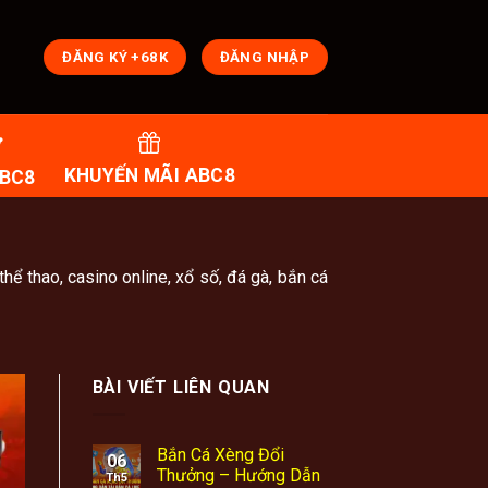
ĐĂNG KÝ +68K
ĐĂNG NHẬP
KHUYẾN MÃI ABC8
BC8
hể thao, casino online, xổ số, đá gà, bắn cá
BÀI VIẾT LIÊN QUAN
Bắn Cá Xèng Đổi
06
Thưởng – Hướng Dẫn
Th5