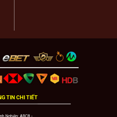
G TIN CHI TIẾT
nh Nghiệp: ABC8 -