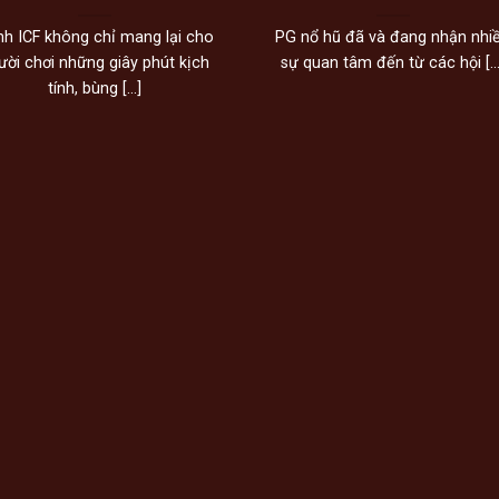
h ICF không chỉ mang lại cho
PG nổ hũ đã và đang nhận nhi
ười chơi những giây phút kịch
sự quan tâm đến từ các hội [...
tính, bùng [...]