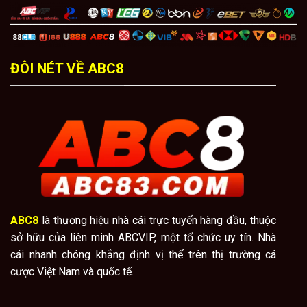
Bật
Mí
Các
Thông
Tin
Về
ĐÔI NÉT VỀ ABC8
Serie
A
ABC8
là thương hiệu nhà cái trực tuyến hàng đầu, thuộc
sở hữu của liên minh ABCVIP, một tổ chức uy tín. Nhà
cái nhanh chóng khẳng định vị thế trên thị trường cá
cược Việt Nam và quốc tế.