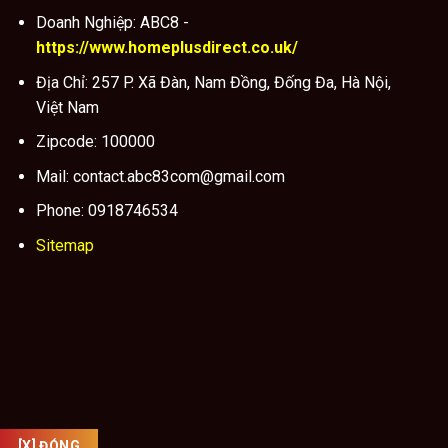
Doanh Nghiệp: ABC8 -
https://www.homeplusdirect.co.uk/
Địa Chỉ:
257 P. Xã Đàn, Nam Đồng, Đống Đa, Hà Nội,
Việt Nam
Zipcode:
100000
Mail:
contact.abc83com@gmail.com
Phone: 0918746534
Sitemap
[X] ĐÓNG