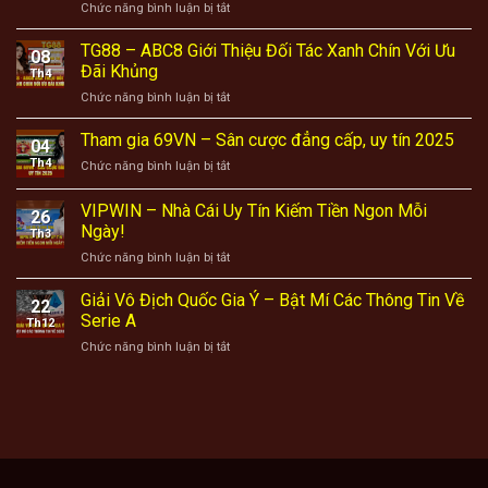
ở
Chức năng bình luận bị tắt
Bắn
Cá
TG88 – ABC8 Giới Thiệu Đối Tác Xanh Chín Với Ưu
08
Xèng
Đãi Khủng
Th4
Đổi
ở
Chức năng bình luận bị tắt
Thưởng
TG88
–
–
Tham gia 69VN – Sân cược đẳng cấp, uy tín 2025
Hướng
04
ABC8
Dẫn
Th4
ở
Chức năng bình luận bị tắt
Giới
Tải
Tham
Thiệu
Bắn
gia
VIPWIN – Nhà Cái Uy Tín Kiếm Tiền Ngon Mỗi
Đối
Cá
26
69VN
Tác
Ngày!
Live
Th3
–
Xanh
APK
ở
Chức năng bình luận bị tắt
Sân
Chín
VIPWIN
cược
Với
–
đẳng
Giải Vô Địch Quốc Gia Ý – Bật Mí Các Thông Tin Về
Ưu
22
Nhà
cấp,
Serie A
Đãi
Th12
Cái
uy
Khủng
ở
Chức năng bình luận bị tắt
Uy
tín
Giải
Tín
2025
Vô
Kiếm
Địch
Tiền
Quốc
Ngon
Gia
Mỗi
Ý
Ngày!
–