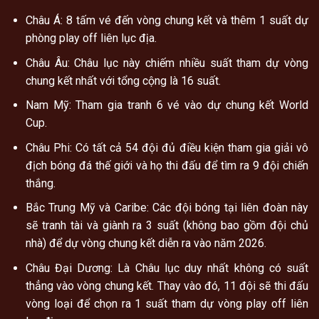
Châu Á: 8 tấm vé đến vòng chung kết và thêm 1 suất dự
phòng play off liên lục địa.
Châu Âu: Châu lục này chiếm nhiều suất tham dự vòng
chung kết nhất với tổng cộng là 16 suất.
Nam Mỹ: Tham gia tranh 6 vé vào dự chung kết World
Cup.
Châu Phi: Có tất cả 54 đội đủ điều kiện tham gia giải vô
địch bóng đá thế giới và họ thi đấu để tìm ra 9 đội chiến
thắng.
Bắc Trung Mỹ và Caribe: Các đội bóng tại liên đoàn này
sẽ tranh tài và giành ra 3 suất (không bao gồm đội chủ
nhà) để dự vòng chung kết diễn ra vào năm 2026.
Châu Đại Dương: Là Châu lục duy nhất không có suất
thẳng vào vòng chung kết. Thay vào đó, 11 đội sẽ thi đấu
vòng loại để chọn ra 1 suất tham dự vòng play off liên