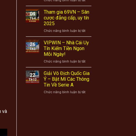
Chức năng bình luận bị tắt
–
TG88
Hướng
–
Dẫn
Tham gia 69VN – Sân
04
ABC8
Tải
cược đẳng cấp, uy tín
Th4
Giới
Bắn
2025
Thiệu
Cá
ở
Chức năng bình luận bị tắt
Đối
Live
Tham
Tác
APK
gia
Xanh
VIPWIN – Nhà Cái Uy
26
69VN
Chín
Tín Kiếm Tiền Ngon
Th3
–
Với
Mỗi Ngày!
Sân
Ưu
ở
Chức năng bình luận bị tắt
cược
Đãi
VIPWIN
đẳng
Khủng
–
cấp,
Giải Vô Địch Quốc Gia
22
Nhà
uy
Ý – Bật Mí Các Thông
Th12
Cái
tín
Tin Về Serie A
Uy
2025
ở
Chức năng bình luận bị tắt
Tín
Giải
Kiếm
Vô
Tiền
Địch
Ngon
h và
Quốc
Mỗi
Gia
Ngày!
Ý
–
Bật