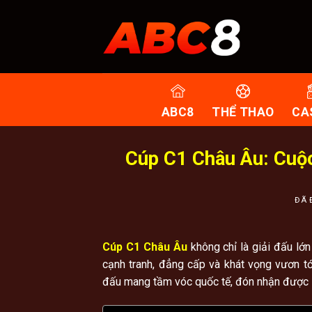
Chuyển
đến
nội
dung
ABC8
THỂ THAO
CA
Cúp C1 Châu Âu: Cuộc
ĐÃ 
Cúp C1 Châu Âu
không chỉ là giải đấu lớ
cạnh tranh, đẳng cấp và khát vọng vươn tớ
đấu mang tầm vóc quốc tế, đón nhận được sự