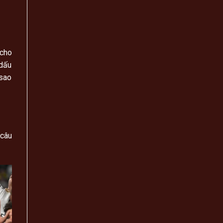
 cho
 dấu
 sao
 câu