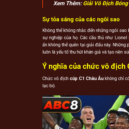
Xem Thêm:
Giải Vô Địch Bóng
Sự tỏa sáng của các ngôi sao
Không thể không nhắc đến những ngôi sao 
sự nghiệp của họ. Các cầu thủ như Lionel
ấn không thể quên tại giải đấu này. Những 
luôn là yếu tố thu hút khán giả và tạo nên sứ
Ý nghĩa của chức vô địch
Chức vô địch
cúp C1 Châu Âu
không chỉ có
lạc bộ.