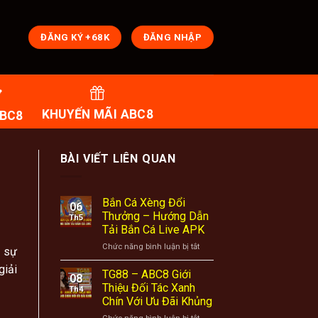
ĐĂNG KÝ +68K
ĐĂNG NHẬP
KHUYẾN MÃI ABC8
BC8
BÀI VIẾT LIÊN QUAN
Bắn Cá Xèng Đổi
06
Thưởng – Hướng Dẫn
Th5
Tải Bắn Cá Live APK
ở
Chức năng bình luận bị tắt
a sự
Bắn
giải
Cá
TG88 – ABC8 Giới
08
Xèng
Thiệu Đối Tác Xanh
Th4
Đổi
Chín Với Ưu Đãi Khủng
Thưởng
ở