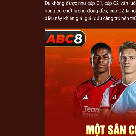
Dù không được như cúp C1, cúp C2 vẫn luôn 
bóng có chất lượng đồng đều, cúp C2 là nơi
điều này khiến giải giải đấu càng trở nên thú