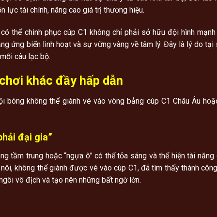
lực tài chính, nâng cao giá trị thương hiệu.
có thể chinh phục cúp C1 không chỉ phải sở hữu đội hình mạn
ng ứng biến linh hoạt và sự vững vàng về tâm lý. Đây là lý do tại
 mỗi câu lạc bộ.
chơi khác đầy hấp dẫn
ội bóng không thể giành vé vào vòng bảng
cúp C1 Châu Âu
hoặc
hải đại gia”
g tầm trung hoặc “ngựa ô” có thể tỏa sáng và thể hiện tài năng
nôi, không thể giành được vé vào cúp C1, đã tìm thấy thành công
ngôi vô địch và tạo nên những bất ngờ lớn.