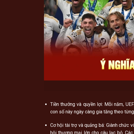
Tiền thưởng và quyền lợi:
Mỗi năm, UEFA
con số này ngày càng gia tăng theo từng
Cơ hội tài trợ và quảng bá: Giành chức 
hội thương mại lớn cho câu lạc bộ. Các 