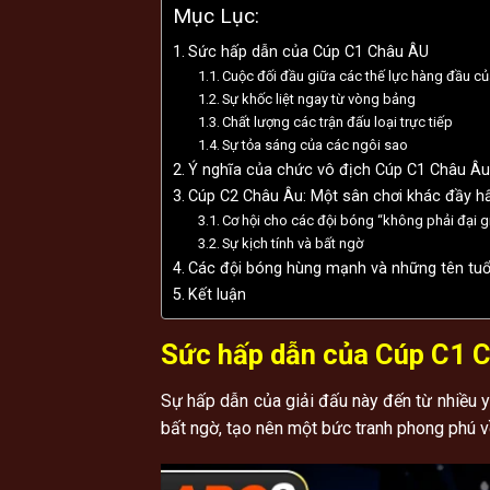
Mục Lục:
Sức hấp dẫn của Cúp C1 Châu ÂU
Cuộc đối đầu giữa các thế lực hàng đầu của
Sự khốc liệt ngay từ vòng bảng
Chất lượng các trận đấu loại trực tiếp
Sự tỏa sáng của các ngôi sao
Ý nghĩa của chức vô địch Cúp C1 Châu Âu
Cúp C2 Châu Âu: Một sân chơi khác đầy h
Cơ hội cho các đội bóng “không phải đại g
Sự kịch tính và bất ngờ
Các đội bóng hùng mạnh và những tên tuổi
Kết luận
Sức hấp dẫn của Cúp C1 
Sự hấp dẫn của giải đấu này đến từ nhiều y
bất ngờ, tạo nên một bức tranh phong phú về