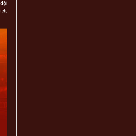
 đội
ịch,