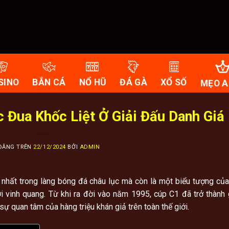
SINO
BẮN CÁ
ĐÁ GÀ
XỔ SỐ
NỔ HŨ
MẸO A
 Đua Khốc Liệt Ở Giải Đấu Danh Giá
ĐĂNG TRÊN
22/12/2024
BỞI
ADMIN
n nhất trong làng bóng đá châu lục mà còn là một biểu tượng củ
i vinh quang. Từ khi ra đời vào năm 1995, cúp C1 đã trở thành 
 quan tâm của hàng triệu khán giả trên toàn thế giới.