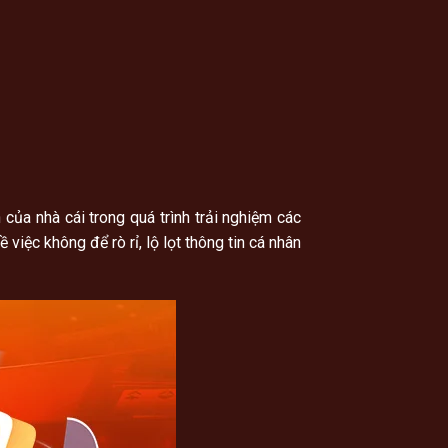
của nhà cái trong quá trình trải nghiệm các
 việc không để rò rỉ, lộ lọt thông tin cá nhân