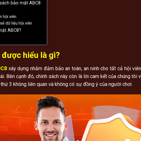
h sách bảo mật ABC8
n hội viên
ẻ dữ liệu hội viên
 mật ABC8?
được hiểu là gì?
BC8
xây dựng nhằm đảm bảo an toàn, an ninh cho tất cả hội viên 
cái. Bên cạnh đó, chính sách này còn là lời cam kết của chúng tôi về
thứ 3 không liên quan và không có sự đồng ý của người chơi.