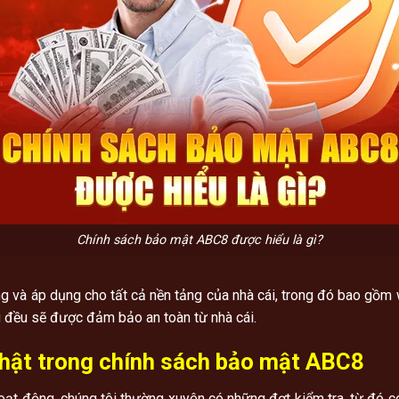
Chính sách bảo mật ABC8 được hiểu là gì?
và áp dụng cho tất cả nền tảng của nhà cái, trong đó bao gồm w
g đều sẽ được đảm bảo an toàn từ nhà cái.
hật trong chính sách bảo mật ABC8
 hoạt động, chúng tôi thường xuyên có những đợt kiểm tra, từ đó 