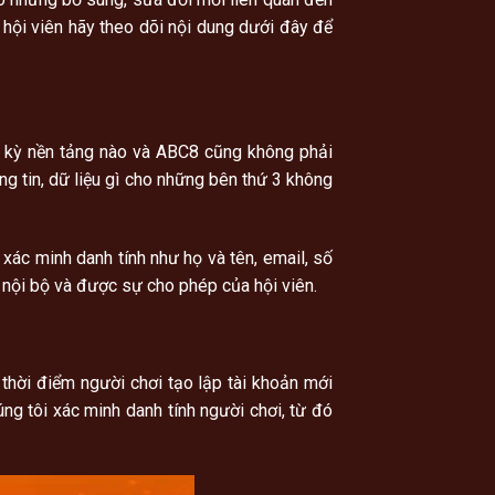
 hội viên hãy theo dõi nội dung dưới đây để
t kỳ nền tảng nào và ABC8 cũng không phải
ông tin, dữ liệu gì cho những bên thứ 3 không
 xác minh danh tính như họ và tên, email, số
 nội bộ và được sự cho phép của hội viên.
 thời điểm người chơi tạo lập tài khoản mới
ng tôi xác minh danh tính người chơi, từ đó