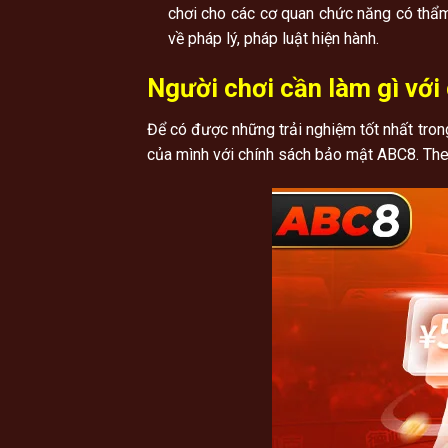
chơi cho các cơ quan chức năng có thẩm
về pháp lý, pháp luật hiện hành.
Người chơi cần làm gì vớ
Để có được những trải nghiệm tốt nhất trong
của mình với chính sách bảo mật ABC8. Theo