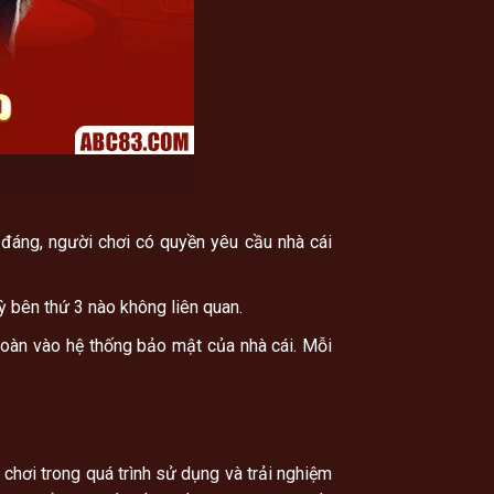
đáng, người chơi có quyền yêu cầu nhà cái
kỳ bên thứ 3 nào không liên quan.
 toàn vào hệ thống bảo mật của nhà cái. Mỗi
chơi trong quá trình sử dụng và trải nghiệm