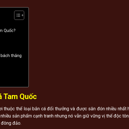
am Quốc?
 bách thắng
cá Tam Quốc
i thuộc thể loại bắn cá đổi thưởng và được săn đón nhiều nhất 
t nhiều sản phẩm cạnh tranh nhưng nó vẫn giữ vững vị thế độc tôn
a đông đảo.