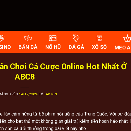
SINO
BẮN CÁ
ĐÁ GÀ
XỔ SỐ
NỔ HŨ
MẸO A
ân Chơi Cá Cược Online Hot Nhất Ở
ABC8
ĐĂNG TRÊN
14/12/2024
BỞI
ADMIN
e lấy cảm hứng từ bộ phim nổi tiếng của Trung Quốc. Với sự đầ
ến cho bet thủ một không gian giải trí, kiếm tiền hoàn hảo nhất.
h săn cá đổi thưởng trong bài viết này nhé