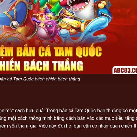
bắn cá Tam Quốc bách chiến bách thắng
đạn một cách hiệu quả. Trong bắn cá Tam Quốc bạn thường có mộ
chúng một cách thông minh bằng cách bắn vào các mục tiêu tăng
thêm vốn tham gia. Việc này đòi hỏi bạn cần có nhãn quan chiến t