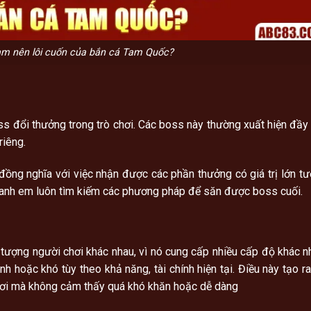
làm nên lôi cuốn của bắn cá Tam Quốc?
s đổi thưởng trong trò chơi. Các boss này thường xuất hiện đầy
riêng.
đồng nghĩa với việc nhận được các phần thưởng có giá trị lớn t
u anh em luôn tìm kiếm các phương pháp để săn được boss cuối.
tượng người chơi khác nhau, vì nó cung cấp nhiều cấp độ khác n
h hoặc khó tùy theo khả năng, tài chính hiện tại. Điều này tạo r
chơi mà không cảm thấy quá khó khăn hoặc dễ dàng