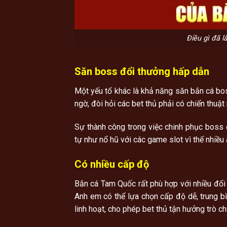
Điều gì đã 
Săn boss đổi thưởng hấp dẫn
Một yếu tố khác là khả năng săn bắn cá bos
ngờ, đòi hỏi các bet thủ phải có chiến thuật 
Sự thành công trong việc chinh phục boss 
tự như nổ hũ với các game slot vì thế nhiề
Có nhiều cấp độ
Bắn cá Tam Quốc rất phù hợp với nhiều đối 
Anh em có thể lựa chọn cấp độ dễ, trung bìn
linh hoạt, cho phép bet thủ tận hưởng trò 