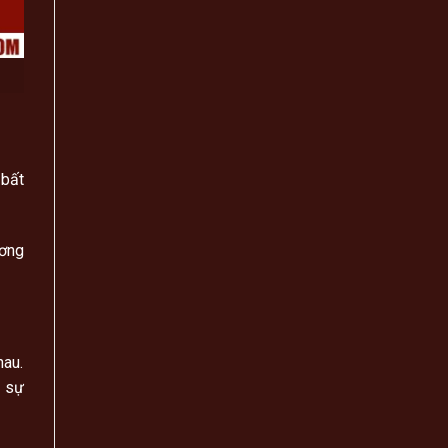
 bất
ương
hau.
a sự