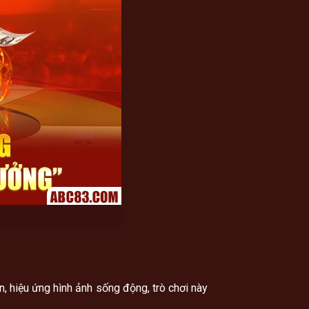
n, hiệu ứng hình ảnh sống động, trò chơi này