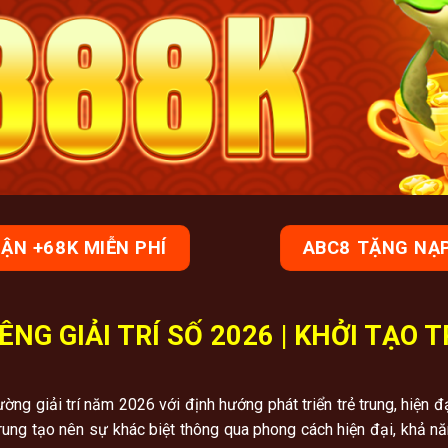
ẬN +68K MIỄN PHÍ
ABC8 TẶNG NẠP
ÊNG GIẢI TRÍ SỐ 2026 | KHỞI TẠO 
ờng giải trí năm 2026 với định hướng phát triển trẻ trung, hiện 
rung tạo nên sự khác biệt thông qua phong cách hiện đại, khả nă