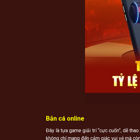
Bắn cá online
Đây là tựa game giải trí “cực cuốn”, dễ tha
không chỉ mang đến cảm giác vui vẻ mà còn 