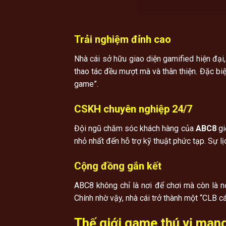
Trải nghiệm đỉnh cao
Nhà cái sở hữu giao diện gamified hiện đại
thao tác đều mượt mà và thân thiện. Đặc bi
game”.
CSKH chuyên nghiệp 24/7
Đội ngũ chăm sóc khách hàng của
ABC8
gi
nhỏ nhất đến hỗ trợ kỹ thuật phức tạp. Sự l
Cộng đồng gắn kết
ABC8 không chỉ là nơi để chơi mà còn là nơ
Chính nhờ vậy, nhà cái trở thành một “CLB 
Thế giới game thú vị mang 