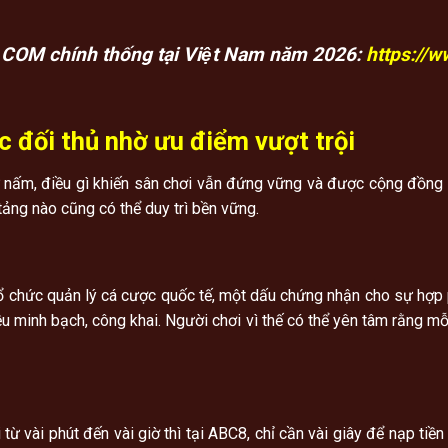
 COM chính thống tại Việt Nam năm 2026:
https://
 đối thủ nhờ ưu điểm vượt trội
ư nấm, điều gì khiến sân chơi vẫn đứng vững và được cộng đồng b
ảng nào cũng có thể duy trì bền vững.
chức quản lý cá cược quốc tế, một dấu chứng nhận cho sự hợp ph
 đều minh bạch, công khai. Người chơi vì thế có thể yên tâm rằng
từ vài phút đến vài giờ thì tại ABC8, chỉ cần vài giây để nạp tiề