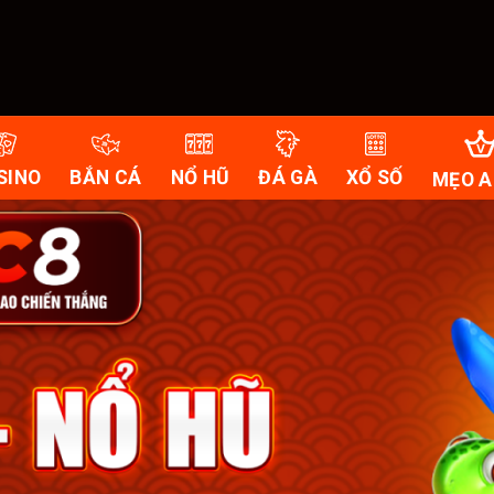
SINO
BẮN CÁ
ĐÁ GÀ
XỔ SỐ
NỔ HŨ
MẸO A