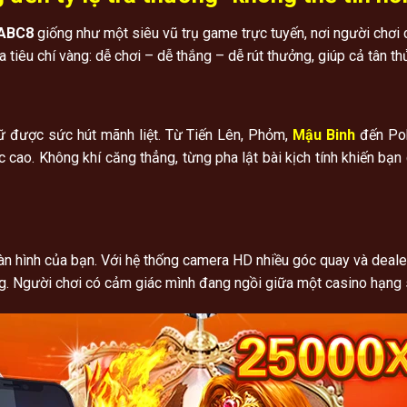
ABC8
giống như một siêu vũ trụ game trực tuyến, nơi người chơi 
iêu chí vàng: dễ chơi – dễ thắng – dễ rút thưởng, giúp cả tân thủ
ữ được sức hút mãnh liệt. Từ Tiến Lên, Phỏm,
Mậu Binh
đến Pok
ực cao. Không khí căng thẳng, từng pha lật bài kịch tính khiến b
 hình của bạn. Với hệ thống camera HD nhiều góc quay và dealer
ng. Người chơi có cảm giác mình đang ngồi giữa một casino hạng 