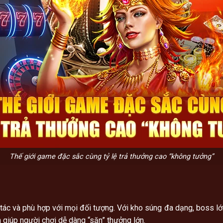
Thế giới game đặc sắc cùng tỷ lệ trả thưởng cao “không tưởng”
o tác và phù hợp với mọi đối tượng. Với kho súng đa dạng, boss lớ
giúp người chơi dễ dàng “săn” thưởng lớn.