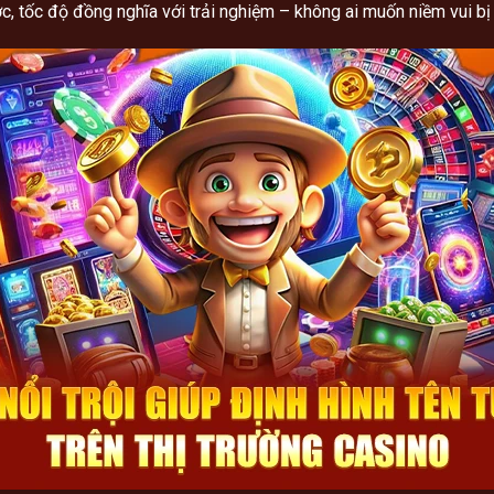
ợc, tốc độ đồng nghĩa với trải nghiệm – không ai muốn niềm vui bị