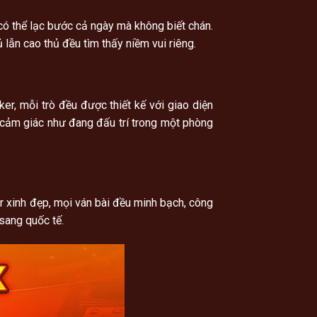
có thể lạc bước cả ngày mà không biết chán.
 lẫn cao thủ đều tìm thấy niềm vui riêng.
er, mỗi trò đều được thiết kế với giao diện
ạn cảm giác như đang đấu trí trong một phòng
 xinh đẹp, mọi ván bài đều minh bạch, công
sang quốc tế.