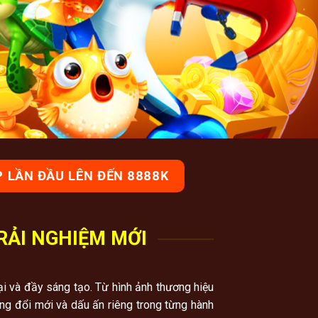
 LẦN ĐẦU LÊN ĐẾN 8888K
TRẢI NGHIỆM MỚI
đại và đầy sáng tạo. Từ hình ảnh thương hiệu
ng đổi mới và dấu ấn riêng trong từng hành