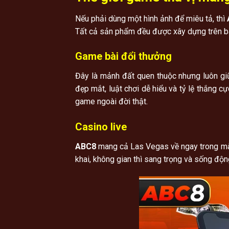
Nếu phải dùng một hình ảnh để miêu tả, thì
Tất cả sản phẩm đều được xây dựng trên ba t
Game bài đổi thưởng
Đây là mảnh đất quen thuộc nhưng luôn gi
đẹp mắt, luật chơi dễ hiểu và tỷ lệ thắng c
game ngoài đời thật.
Casino live
ABC8
mang cả Las Vegas về ngay trong màn
khai, không gian thì sang trọng và sống độ